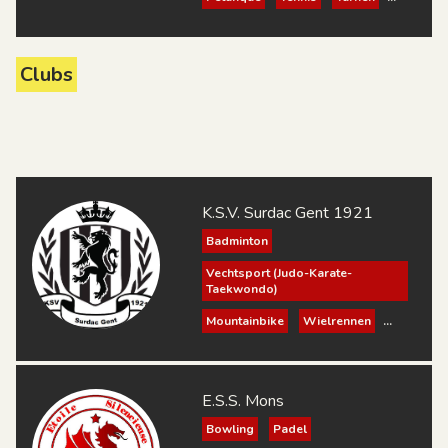
Voetbal
Kindvriendelijk
Clubs
K.S.V. Surdac Gent 1921
Badminton
Vechtsport (Judo-Karate-
Taekwondo)
Mountainbike
Wielrennen
Schaken
Petanque
Bowling
Padel
Volleybal
Futsal
E.S.S. Mons
Bowling
Padel