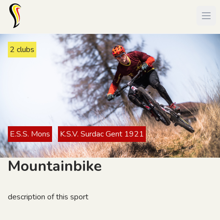
2 clubs
E.S.S. Mons
K.S.V. Surdac Gent 1921
Mountainbike
description of this sport