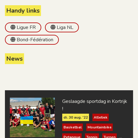
Handy links
Ligue FR
Liga NL
Bond-Fédération
News
Geslaagde sportdag in Kortrijk
!
di. 30 aug. '22
Atletiek
Basketbal
Mountainbike
Petanque
Tennis
Turnen