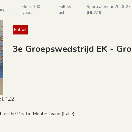
Book 100
Follow
Sportcalendar 2026-27 - 
ympics
years
us!
(NEW !)
Futsal
3e Groepswedstrijd EK - Gr
t. '22
or the Deaf in Montesilvano (Italië)