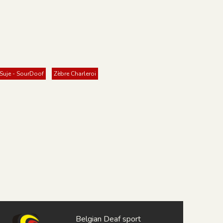
Suje - SourDoof
Zèbre Charleroi
Belgian Deaf sport