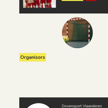
Organisors
Dovensport Vlaanderen