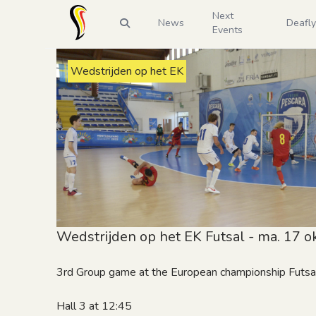
Next
News
Deafl
Events
Wedstrijden op het EK
Wedstrijden op het EK Futsal - ma. 17 ok
3rd Group game at the European championship Futsal f
Hall 3 at 12:45