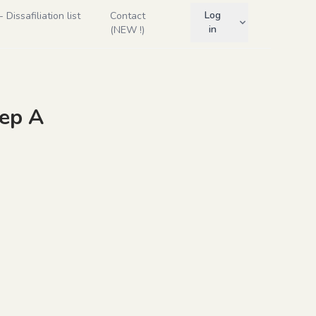
Log
Dissafiliation list
Contact
in
(NEW !)
oep A