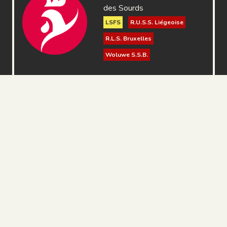
des Sourds
LSFS
R.U.S.S. Liégeoise
R.L.S. Bruxelles
Woluwe S.S.B.
A.S.S.M. Bastogne
S.C.S. Tournaisis
ASS Namuroise
A.S.S.M. Charleroi
Zèbre Charleroi
C.S.S. Wavre
E.S.S. Mons
C.S.S. Namur
U.S.S. Bruxelles
Suje - SourDoof
S.C.S. Boraine Mons