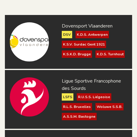
Dovensport Vlaanderen
DSV
K.D.S. Antwerpen
K.S.V. Surdac Gent 1921
K.S.K.D. Brugge
K.D.S. Turnhout
Doven Sportclub Aalst
D.H.C. Kortrijk
Ligue Sportive Francophone
Sport V.G.T. Mechelen
des Sourds
Forza Deaf
Lidosport Hasselt
LSFS
R.U.S.S. Liégeoise
SVG Aalst-Denderstreek
R.L.S. Bruxelles
Woluwe S.S.B.
A.S.S.M. Bastogne
S.C.S. Tournaisis
ASS Namuroise