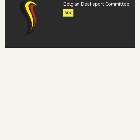
Belgian Deaf sport Committee
A.S.S.M. Charleroi
BDC
Zèbre Charleroi
C.S.S. Wavre
E.S.S. Mons
C.S.S. Namur
U.S.S. Bruxelles
Suje - SourDoof
S.C.S. Boraine Mons