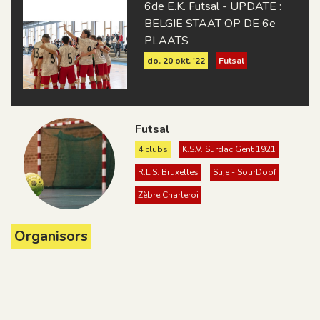
6de E.K. Futsal - UPDATE :
BELGIE STAAT OP DE 6e
PLAATS
do. 20 okt. '22
Futsal
Futsal
4 clubs
K.S.V. Surdac Gent 1921
R.L.S. Bruxelles
Suje - SourDoof
Zèbre Charleroi
Organisors